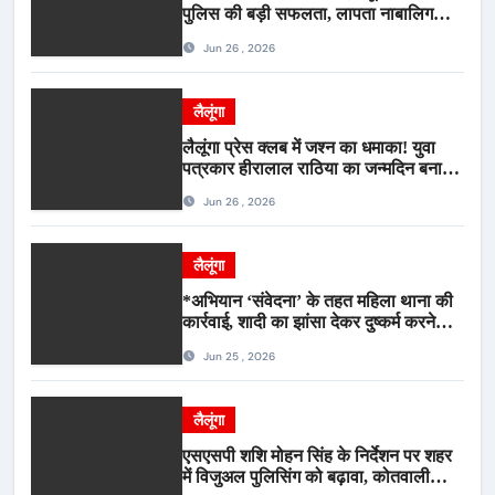
पुलिस की बड़ी सफलता, लापता नाबालिग
बालिका रायपुर से सकुशल बरामद, मामले में दो
Jun 26 , 2026
आरोपी गिरफ्तार*
लैलूंगा
लैलूंगा प्रेस क्लब में जश्न का धमाका! युवा
पत्रकार हीरालाल राठिया का जन्मदिन बना
मीडिया महाकुंभ, विश्राम गृह में गूंजे बधाई के
Jun 26 , 2026
स्वर
लैलूंगा
*अभियान ‘संवेदना’ के तहत महिला थाना की
कार्रवाई, शादी का झांसा देकर दुष्कर्म करने
वाला आरोपी गिरफ्तार*
Jun 25 , 2026
लैलूंगा
एसएसपी शशि मोहन सिंह के निर्देशन पर शहर
में विजुअल पुलिसिंग को बढ़ावा, कोतवाली