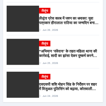
लैलूंगा
लैलूंगा प्रेस क्लब में जश्न का धमाका! युवा
पत्रकार हीरालाल राठिया का जन्मदिन बना
मीडिया महाकुंभ, विश्राम गृह में गूंजे बधाई के
Jun 26 , 2026
स्वर
लैलूंगा
*अभियान ‘संवेदना’ के तहत महिला थाना की
कार्रवाई, शादी का झांसा देकर दुष्कर्म करने
वाला आरोपी गिरफ्तार*
Jun 25 , 2026
लैलूंगा
एसएसपी शशि मोहन सिंह के निर्देशन पर शहर
में विजुअल पुलिसिंग को बढ़ावा, कोतवाली
पुलिस की देर शाम सघन फुट पेट्रोलिंग*
Jun 24 , 2026