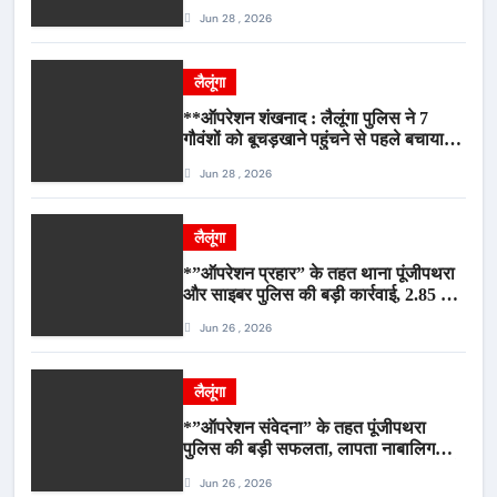
जागरूकता कार्यशाला आयोजित*
Jun 28 , 2026
लैलूंगा
**ऑपरेशन शंखनाद : लैलूंगा पुलिस ने 7
गौवंशों को बूचड़खाने पहुंचने से पहले बचाया,
गौवंश सुरक्षित, पिकअप जब्त*
Jun 28 , 2026
लैलूंगा
*”ऑपरेशन प्रहार” के तहत थाना पूंजीपथरा
और साइबर पुलिस की बड़ी कार्रवाई, 2.85 टन
संदिग्ध कबाड़ सहित पिकअप वाहन जब्त*
Jun 26 , 2026
लैलूंगा
*”ऑपरेशन संवेदना” के तहत पूंजीपथरा
पुलिस की बड़ी सफलता, लापता नाबालिग
बालिका रायपुर से सकुशल बरामद, मामले में दो
Jun 26 , 2026
आरोपी गिरफ्तार*