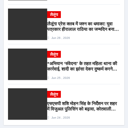
आरोपी गिरफ्तार*
लैलूंगा
लैलूंगा प्रेस क्लब में जश्न का धमाका! युवा
पत्रकार हीरालाल राठिया का जन्मदिन बना
मीडिया महाकुंभ, विश्राम गृह में गूंजे बधाई के
Jun 26 , 2026
स्वर
लैलूंगा
*अभियान ‘संवेदना’ के तहत महिला थाना की
कार्रवाई, शादी का झांसा देकर दुष्कर्म करने
वाला आरोपी गिरफ्तार*
Jun 25 , 2026
लैलूंगा
एसएसपी शशि मोहन सिंह के निर्देशन पर शहर
में विजुअल पुलिसिंग को बढ़ावा, कोतवाली
पुलिस की देर शाम सघन फुट पेट्रोलिंग*
Jun 24 , 2026