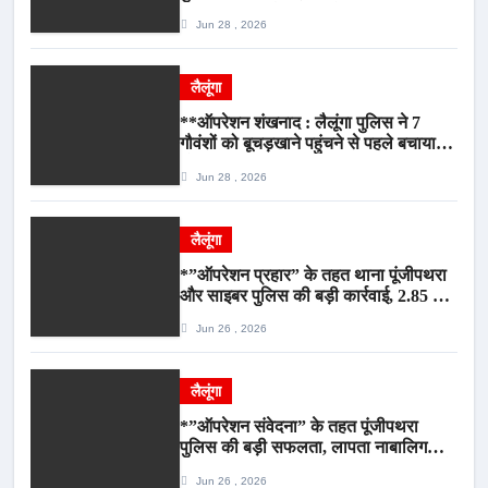
जागरूकता कार्यशाला आयोजित*
Jun 28 , 2026
लैलूंगा
**ऑपरेशन शंखनाद : लैलूंगा पुलिस ने 7
गौवंशों को बूचड़खाने पहुंचने से पहले बचाया,
गौवंश सुरक्षित, पिकअप जब्त*
Jun 28 , 2026
लैलूंगा
*”ऑपरेशन प्रहार” के तहत थाना पूंजीपथरा
और साइबर पुलिस की बड़ी कार्रवाई, 2.85 टन
संदिग्ध कबाड़ सहित पिकअप वाहन जब्त*
Jun 26 , 2026
लैलूंगा
*”ऑपरेशन संवेदना” के तहत पूंजीपथरा
पुलिस की बड़ी सफलता, लापता नाबालिग
बालिका रायपुर से सकुशल बरामद, मामले में दो
Jun 26 , 2026