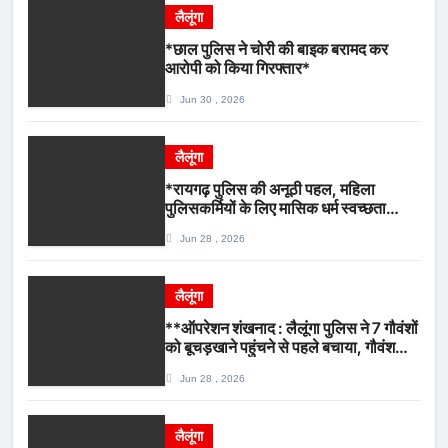
लैलूंगा
*छाल पुलिस ने चोरी की बाइक बरामद कर
आरोपी को किया गिरफ्तार*
Jun 30 , 2026
लैलूंगा
*रायगढ़ पुलिस की अनूठी पहल, महिला
पुलिसकर्मियों के लिए मासिक धर्म स्वच्छता
जागरूकता कार्यशाला आयोजित*
Jun 28 , 2026
लैलूंगा
**ऑपरेशन शंखनाद : लैलूंगा पुलिस ने 7 गौवंशों
को बूचड़खाने पहुंचने से पहले बचाया, गौवंश
सुरक्षित, पिकअप जब्त*
Jun 28 , 2026
लैलूंगा