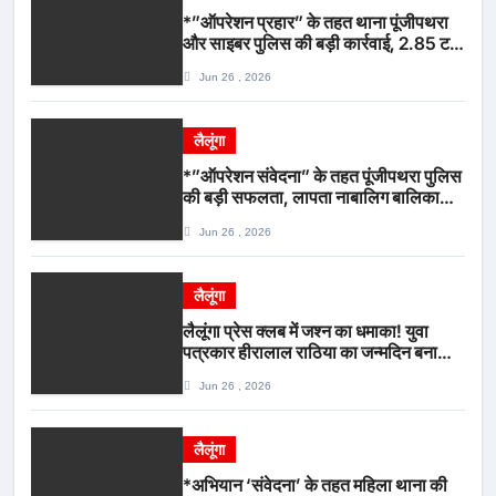
*”ऑपरेशन प्रहार” के तहत थाना पूंजीपथरा
और साइबर पुलिस की बड़ी कार्रवाई, 2.85 टन
संदिग्ध कबाड़ सहित पिकअप वाहन जब्त*
Jun 26 , 2026
लैलूंगा
*”ऑपरेशन संवेदना” के तहत पूंजीपथरा पुलिस
की बड़ी सफलता, लापता नाबालिग बालिका
रायपुर से सकुशल बरामद, मामले में दो आरोपी
Jun 26 , 2026
गिरफ्तार*
लैलूंगा
लैलूंगा प्रेस क्लब में जश्न का धमाका! युवा
पत्रकार हीरालाल राठिया का जन्मदिन बना
मीडिया महाकुंभ, विश्राम गृह में गूंजे बधाई के
Jun 26 , 2026
स्वर
लैलूंगा
*अभियान ‘संवेदना’ के तहत महिला थाना की