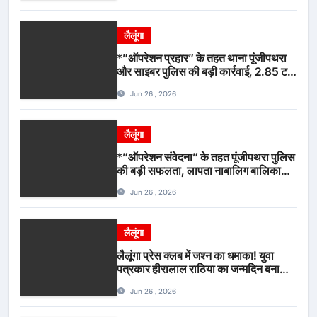
लैलूंगा
*”ऑपरेशन प्रहार” के तहत थाना पूंजीपथरा
और साइबर पुलिस की बड़ी कार्रवाई, 2.85 टन
संदिग्ध कबाड़ सहित पिकअप वाहन जब्त*
Jun 26 , 2026
लैलूंगा
*”ऑपरेशन संवेदना” के तहत पूंजीपथरा पुलिस
की बड़ी सफलता, लापता नाबालिग बालिका
रायपुर से सकुशल बरामद, मामले में दो आरोपी
Jun 26 , 2026
गिरफ्तार*
लैलूंगा
लैलूंगा प्रेस क्लब में जश्न का धमाका! युवा
पत्रकार हीरालाल राठिया का जन्मदिन बना
मीडिया महाकुंभ, विश्राम गृह में गूंजे बधाई के
Jun 26 , 2026
स्वर