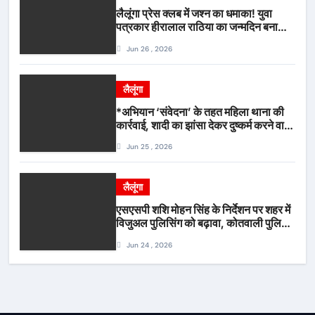
लैलूंगा प्रेस क्लब में जश्न का धमाका! युवा
पत्रकार हीरालाल राठिया का जन्मदिन बना
मीडिया महाकुंभ, विश्राम गृह में गूंजे बधाई के
Jun 26 , 2026
स्वर
लैलूंगा
*अभियान ‘संवेदना’ के तहत महिला थाना की
कार्रवाई, शादी का झांसा देकर दुष्कर्म करने वाला
आरोपी गिरफ्तार*
Jun 25 , 2026
लैलूंगा
एसएसपी शशि मोहन सिंह के निर्देशन पर शहर में
विजुअल पुलिसिंग को बढ़ावा, कोतवाली पुलिस
की देर शाम सघन फुट पेट्रोलिंग*
Jun 24 , 2026