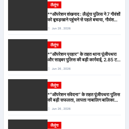
लैलूंगा
**ऑपरेशन शंखनाद : लैलूंगा पुलिस ने 7 गौवंशों
को बूचड़खाने पहुंचने से पहले बचाया, गौवंश
सुरक्षित, पिकअप जब्त*
Jun 28 , 2026
लैलूंगा
*”ऑपरेशन प्रहार” के तहत थाना पूंजीपथरा
और साइबर पुलिस की बड़ी कार्रवाई, 2.85 टन
संदिग्ध कबाड़ सहित पिकअप वाहन जब्त*
Jun 26 , 2026
लैलूंगा
*”ऑपरेशन संवेदना” के तहत पूंजीपथरा पुलिस
की बड़ी सफलता, लापता नाबालिग बालिका
रायपुर से सकुशल बरामद, मामले में दो आरोपी
Jun 26 , 2026
गिरफ्तार*
लैलूंगा