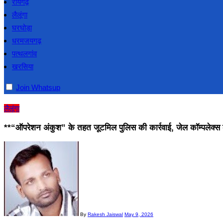
रायगढ़
लैलूंगा
घरघोड़ा
धरमजयगढ़
पत्थलगांव
खरसिया
Join Whatsup
लैलूंगा
**“ऑपरेशन अंकुश” के तहत जूटमिल पुलिस की कार्रवाई, जेल कॉम्पलेक्स 
By
Rakesh Jaiswal
May 9, 2026