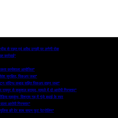
, भीड़ से राहत एवं अवैध उगाही पर लगेगी रोक
्त कार्रवाई*
गरूकता कार्यशाला आयोजित*
गौवंश सुरक्षित, पिकअप जब्त*
5 टन संदिग्ध कबाड़ सहित पिकअप वाहन जब्त*
रायपुर से सकुशल बरामद, मामले में दो आरोपी गिरफ्तार*
िया महाकुंभ, विश्राम गृह में गूंजे बधाई के स्वर
े वाला आरोपी गिरफ्तार*
 पुलिस की देर शाम सघन फुट पेट्रोलिंग*